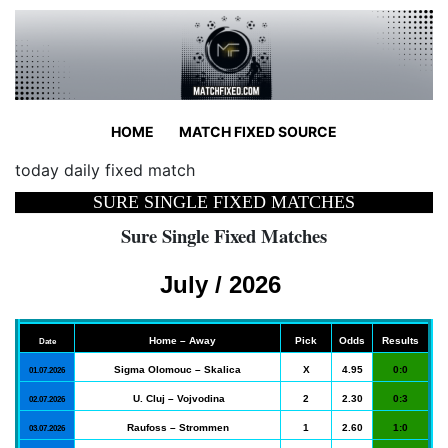
HOME
MATCH FIXED SOURCE
today daily fixed match
SURE SINGLE FIXED MATCHES
Sure Single Fixed Matches
July / 2026
Home – Away
Pick
Odds
Results
Date
Sigma Olomouc – Skalica
X
4.95
0:0
01.07.2026
U. Cluj – Vojvodina
2
2.30
0:3
02.07.2026
Raufoss – Strommen
1
2.60
1:0
03.07.2026