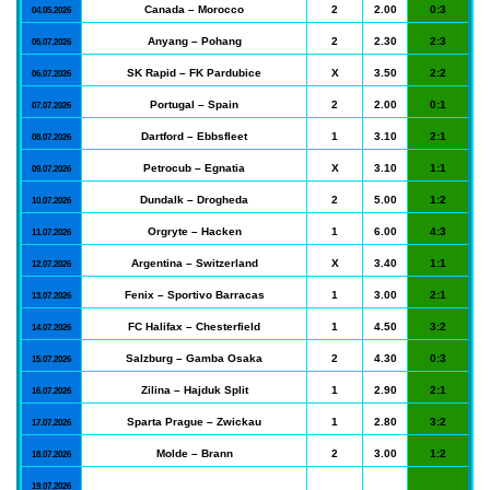
Canada – Morocco
2
2.00
0:3
04.05.2026
Anyang – Pohang
2
2.30
2:3
05.07.2026
SK Rapid – FK Pardubice
X
3.50
2:2
06.07.2026
Portugal – Spain
2
2.00
0:1
07.07.2026
Dartford – Ebbsfleet
1
3.10
2:1
08.07.2026
Petrocub – Egnatia
X
3.10
1:1
09.07.2026
Dundalk – Drogheda
2
5.00
1:2
10.07.2026
Orgryte – Hacken
1
6.00
4:3
11.07.2026
Argentina – Switzerland
X
3.40
1:1
12.07.2026
Fenix – Sportivo Barracas
1
3.00
2:1
13.07.2026
FC Halifax – Chesterfield
1
4.50
3:2
14.07.2026
Salzburg – Gamba Osaka
2
4.30
0:3
15.07.2026
Zilina – Hajduk Split
1
2.90
2:1
16.07.2026
Sparta Prague – Zwickau
1
2.80
3:2
17.07.2026
Molde – Brann
2
3.00
1:2
18.07.2026
19.07.2026