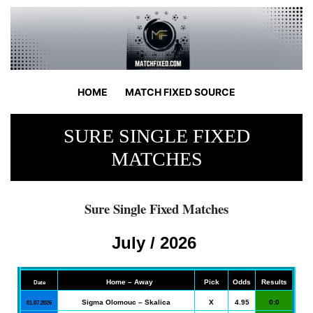
HOME
MATCH FIXED SOURCE
SURE SINGLE FIXED
MATCHES
Sure Single Fixed Matches
July / 2026
Home – Away
Pick
Odds
Results
Date
Sigma Olomouc – Skalica
X
4.95
0:0
01.07.2026