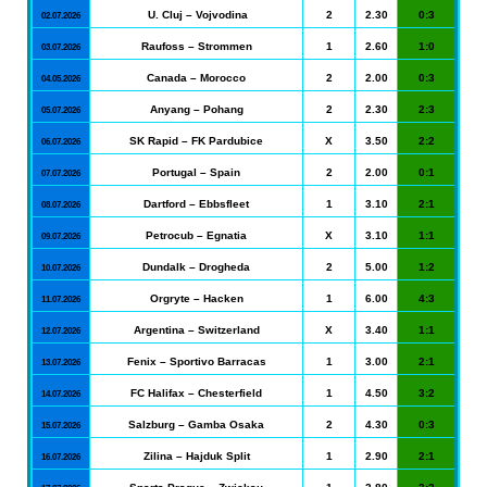
U. Cluj – Vojvodina
2
2.30
0:3
02.07.2026
Raufoss – Strommen
1
2.60
1:0
03.07.2026
Canada – Morocco
2
2.00
0:3
04.05.2026
Anyang – Pohang
2
2.30
2:3
05.07.2026
SK Rapid – FK Pardubice
X
3.50
2:2
06.07.2026
Portugal – Spain
2
2.00
0:1
07.07.2026
Dartford – Ebbsfleet
1
3.10
2:1
08.07.2026
Petrocub – Egnatia
X
3.10
1:1
09.07.2026
Dundalk – Drogheda
2
5.00
1:2
10.07.2026
Orgryte – Hacken
1
6.00
4:3
11.07.2026
Argentina – Switzerland
X
3.40
1:1
12.07.2026
Fenix – Sportivo Barracas
1
3.00
2:1
13.07.2026
FC Halifax – Chesterfield
1
4.50
3:2
14.07.2026
Salzburg – Gamba Osaka
2
4.30
0:3
15.07.2026
Zilina – Hajduk Split
1
2.90
2:1
16.07.2026